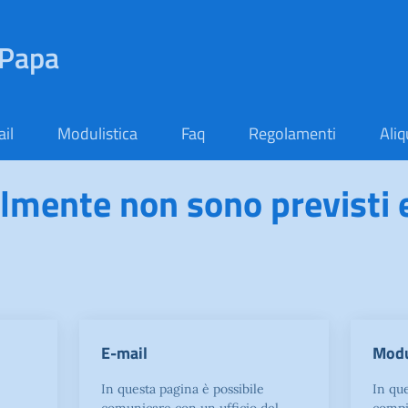
 Papa
il
Modulistica
Faq
Regolamenti
Aliq
lmente non sono previsti 
E-mail
Modu
In questa pagina è possibile
In que