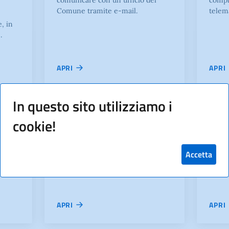
comunicare con un ufficio del
compi
Comune tramite e-mail.
telem
, in
.
APRI
APRI
In questo sito utilizziamo i
Regolamenti
Aliqu
cookie!
te le
In questa pagina è possibile
In que
e le
consultare tutti i regolamenti
consu
Accetta
comunali disponibili.
dispon
tariffe
APRI
APRI